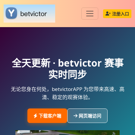
注册入口
全天更新 ·
betvictor
赛事
实时同步
无论您身在何处，
betvictorAPP
为您带来高速、高
清、稳定的观赛体验。
下载客户端
网页端访问