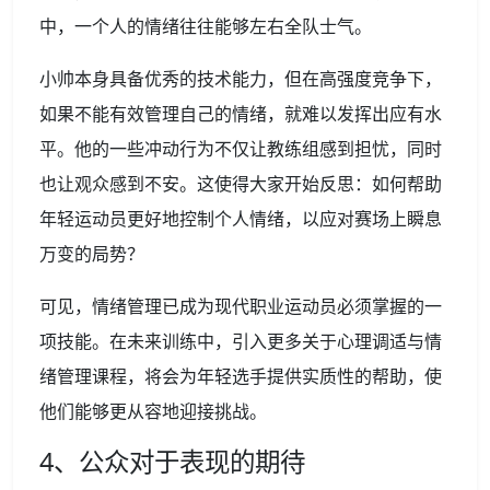
中，一个人的情绪往往能够左右全队士气。
小帅本身具备优秀的技术能力，但在高强度竞争下，
如果不能有效管理自己的情绪，就难以发挥出应有水
平。他的一些冲动行为不仅让教练组感到担忧，同时
也让观众感到不安。这使得大家开始反思：如何帮助
年轻运动员更好地控制个人情绪，以应对赛场上瞬息
万变的局势？
可见，情绪管理已成为现代职业运动员必须掌握的一
项技能。在未来训练中，引入更多关于心理调适与情
绪管理课程，将会为年轻选手提供实质性的帮助，使
他们能够更从容地迎接挑战。
4、公众对于表现的期待