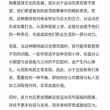
随着篮球文化的发展，观众对于运动员表现寄予厚
望，他们希望看到的是顶级赛事中的精彩表现。然
而，这种期待有时候会转化为巨大的压力，对运动员
形成双重打击。从某种程度上讲，这是社会赋予他们
的一种责任，也是成就他们职业生涯的一部分动力。
但是，当这种期待超过合理范围时，就可能导致意想
不到的问题。一些年轻选手如申京和小帅，在面对公
众期望与自身能力之间的不匹配时，会产生内心挣
扎，从而影响其正常发挥。因此，对于这些新秀们来
说，需要找到一种平衡，即如何在公共期待与私人目
标之间取得共鸣，实现自我价值。
同时，各方也应更加理解这些运动员所面临的困难，
并给予更多包容与支持，而非单纯苛责或施加压力。