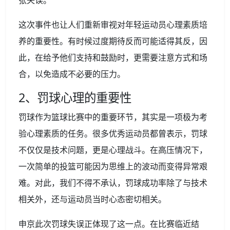
张失误。
这次事件也让人们重新审视对年轻运动员心理素质培
养的重要性。有时候过度期待反而可能适得其反，因
此，在给予他们支持和鼓励时，更需要注意方式和场
合，以免造成不必要的压力。
2、罚球心理的重要性
罚球作为篮球比赛中的重要环节，其实是一项极为考
验心理素质的任务。很多优秀运动员都曾表示，罚球
不仅仅是技术问题，更是心理战斗。在高压情况下，
一次简单的投篮可能因为思维上的波动而变得异常艰
难。对此，我们不得不承认，罚球成功率除了与技术
相关外，还与运动员当时心态密切相关。
申京此次罚球失误正体现了这一点。在比赛临近结