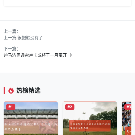
上一篇：
上一篇:很抱歉没有了
下一篇：
迪马济奥透露卢卡或将于一月离开
热榜精选
#1
#2
#3