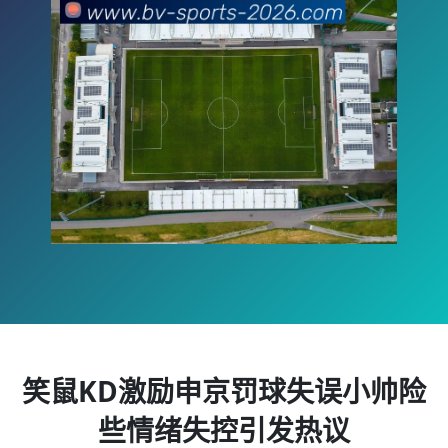
笑鼠KD激励申京罚球失误小帅险
些情绪失控引发热议