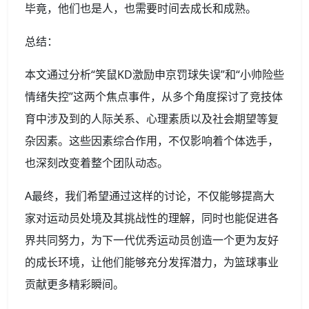
毕竟，他们也是人，也需要时间去成长和成熟。
总结：
本文通过分析“笑鼠KD激励申京罚球失误”和“小帅险些
情绪失控”这两个焦点事件，从多个角度探讨了竞技体
育中涉及到的人际关系、心理素质以及社会期望等复
杂因素。这些因素综合作用，不仅影响着个体选手，
也深刻改变着整个团队动态。
A最终，我们希望通过这样的讨论，不仅能够提高大
家对运动员处境及其挑战性的理解，同时也能促进各
界共同努力，为下一代优秀运动员创造一个更为友好
的成长环境，让他们能够充分发挥潜力，为篮球事业
贡献更多精彩瞬间。